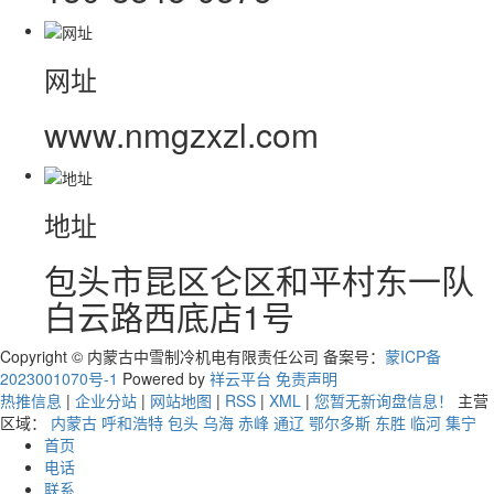
网址
www.nmgzxzl.com
地址
包头市昆区仑区和平村东一队
白云路西底店1号
Copyright © 内蒙古中雪制冷机电有限责任公司 备案号：
蒙ICP备
2023001070号-1
Powered by
祥云平台
免责声明
热推信息
|
企业分站
|
网站地图
|
RSS
|
XML
|
您暂无新询盘信息！
主营
区域：
内蒙古
呼和浩特
包头
乌海
赤峰
通辽
鄂尔多斯
东胜
临河
集宁
首页
电话
联系